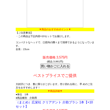
▼商品のおすすめポイント▼
【ご注意事項】
・この商品は下記内容×10セットでお届けします。
コンパクトなヘッドで、口腔内の隅々まで清掃できるようになっていま
す。
全長：15cm
販売価格:3,575円
(税込:3,861円)
ベストプライスでご提供
大好評につき、数に限りがございます。売り切れる前に、早 めのご注
文をおすすめします！
▼商品詳細▼
●単位 1本
●商品種別 介助用
（まとめ）広栄社 クリアデント 介助ブラシ 1本【×10
セット】