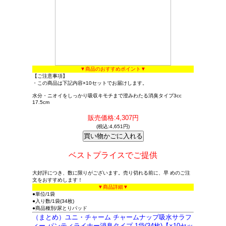
▼商品のおすすめポイント▼
【ご注意事項】
・この商品は下記内容×10セットでお届けします。
水分・ニオイをしっかり吸収キモチまで澄みわたる消臭タイプ3cc
17.5cm
販売価格:4,307円
(税込:4,651円)
ベストプライスでご提供
大好評につき、数に限りがございます。売り切れる前に、早 めのご注
文をおすすめします！
▼商品詳細▼
●単位/1袋
●入り数/1袋(34枚)
●商品種別/尿とりパッド
（まとめ）ユニ・チャーム チャームナップ吸水サラフ
ィー パンティライナー消臭タイプ 1袋(34枚)【×10セッ