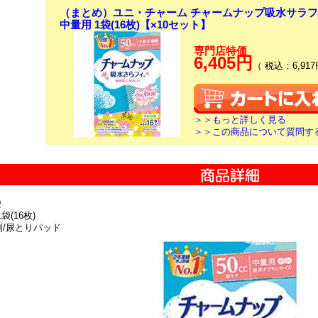
（まとめ）ユニ・チャーム チャームナップ吸水サラフ
中量用 1袋(16枚)【×10セット】
専門店特価
6,405円
（ 税込：6,917
＞＞もっと詳しく見る
＞＞この商品について質問す
袋
袋(16枚)
別/尿とりパッド