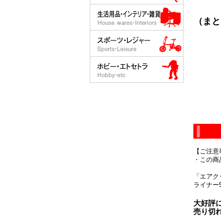
（まと
【ご注意
・この商
「エアク
ライナー50
大好評
売り切