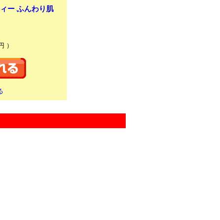
ィー ふんわり肌
円 ）
る