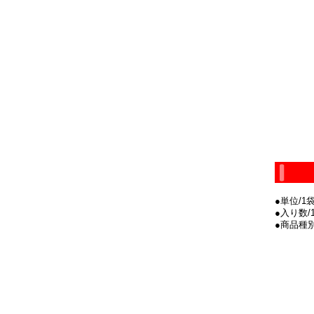
●単位/1
●入り数/1
●商品種