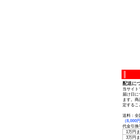
配送に
当サイト
届け日に
ます。商
定するこ
送料：全
（8,0
代金引換
1万円
3万円