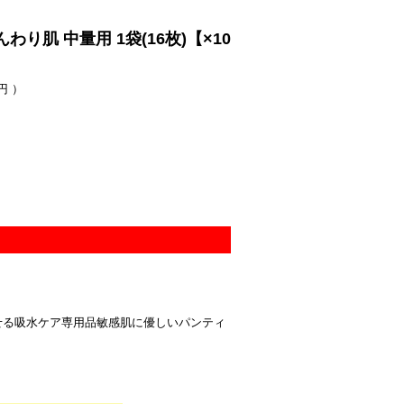
肌 中量用 1袋(16枚)【×10
円 ）
せる吸水ケア専用品敏感肌に優しいパンティ