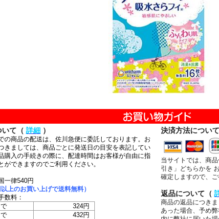
ついて（
詳細
）
決済方法につい
での商品の配送は、佐川急便に委託しております。お
つきましては、商品ごとに発送日の目安を表記してい
品購入の手続きの際に、配達時間はお客様が自由に指
当サイトでは、商品
とができますのでご利用ください。
引き」どちらかを 
確定しますので、ご
国一律540円
00円以上のお買い上げで送料無料）
返品について（
手数料：
商品の返品につきま
まで
324円
あった場合、予め弊
まで
432円
内に弊社に届いた場