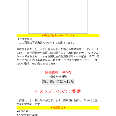
▼商品のおすすめポイント▼
【ご注意事項】
・この商品は下記内容×10セットでお届けします。
尿成分を研究したサッと引き込みスッと消える世界初スピードinシート
なので、出た瞬間から表面に残る間もなく、ぬれ感さえ0へ。なみなみ
シートでさらさら。ニオイを閉じ込める消臭ポリマー※配合。※アンモ
ニアについての消臭効果がみられます。 ナプキン型尿ケアパッド。す
ばやく吸収、モレ安心45cc 23cm
販売価格:6,465円
(税込:6,982円)
ベストプライスでご提供
大好評につき、数に限りがございます。売り切れる前に、早 めのご注
文をおすすめします！
▼商品詳細▼
●単位/1袋
●入り数/1袋(22枚)