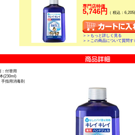
専門店特価
5,746円
（ 税込：6,205
＞＞もっと詳しく見る
＞＞この商品について質問す
別：付替用
(230ml)
：手指用消毒剤