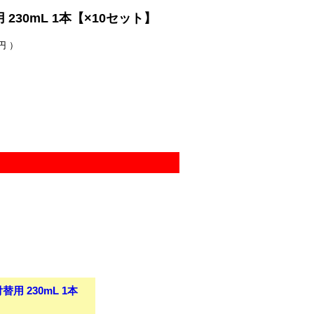
30mL 1本【×10セット】
円 ）
 230mL 1本