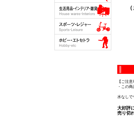
（
【ご注意
・この商
水なしで
大好評
売り切