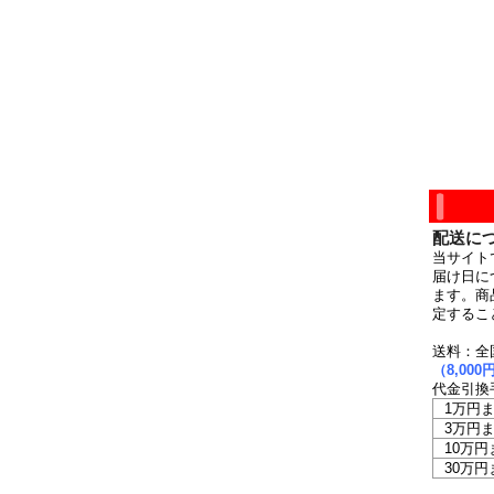
配送に
当サイト
届け日に
ます。商
定するこ
送料：全
（8,0
代金引換
1万円
3万円
10万円
30万円