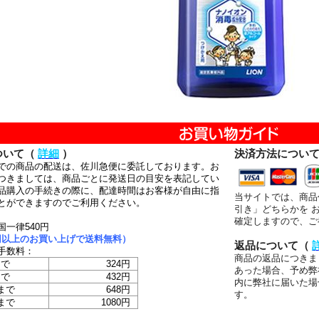
ついて（
詳細
）
決済方法につい
での商品の配送は、佐川急便に委託しております。お
つきましては、商品ごとに発送日の目安を表記してい
品購入の手続きの際に、配達時間はお客様が自由に指
当サイトでは、商品
とができますのでご利用ください。
引き」どちらかを 
確定しますので、ご
国一律540円
00円以上のお買い上げで送料無料）
返品について（
手数料：
商品の返品につきま
まで
324円
あった場合、予め弊
まで
432円
内に弊社に届いた場
まで
648円
す。
まで
1080円