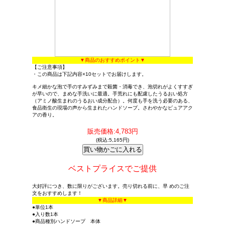
▼商品のおすすめポイント▼
【ご注意事項】
・この商品は下記内容×10セットでお届けします。
キメ細かな泡で手のすみずみまで殺菌・消毒でき、泡切れがよくすすぎ
が早いので、まめな手洗いに最適。手荒れにも配慮したうるおい処方
（アミノ酸生まれのうるおい成分配合）。何度も手を洗う必要のある、
食品衛生の現場の声から生まれたハンドソープ。さわやかなピュアアク
アの香り。
販売価格:4,783円
(税込:5,165円)
ベストプライスでご提供
大好評につき、数に限りがございます。売り切れる前に、早 めのご注
文をおすすめします！
▼商品詳細▼
●単位1本
●入り数1本
●商品種別ハンドソープ 本体