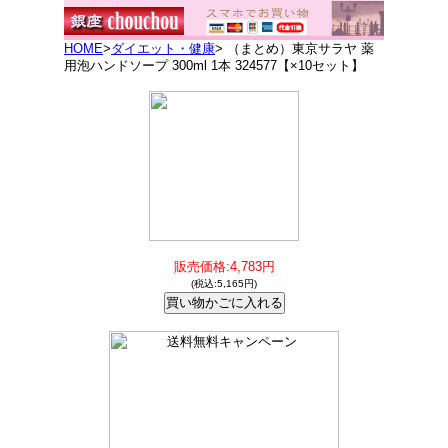
HOME
>
ダイエット・健康
> （まとめ）東京サラヤ 薬
用泡ハンドソープ 300ml 1本 324577【×10セット】
販売価格:4,783円
(税込:5,165円)