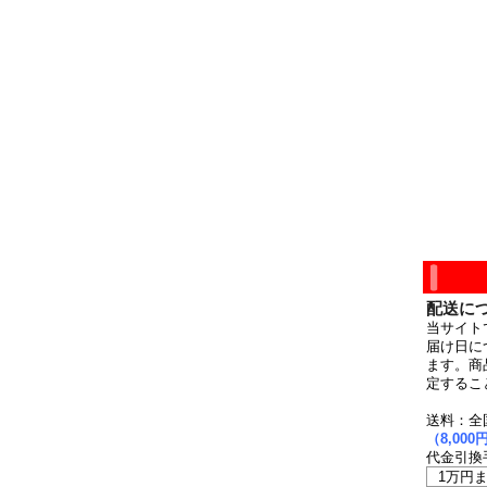
配送に
当サイト
届け日に
ます。商
定するこ
送料：全
（8,0
代金引換
1万円