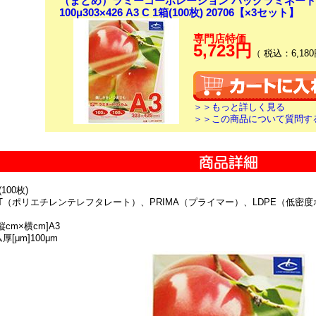
（まとめ）ラミーコーポレーション パックラミネー
100μ303×426 A3 C 1箱(100枚) 20706【×3セット】
専門店特価
5,723円
（ 税込：6,180
＞＞もっと詳しく見る
＞＞この商品について質問す
100枚)
ET（ポリエチレンテレフタレート）、PRIMA（プライマー）、LDPE（低密
縦cm×横cm]A3
[μm]100μm