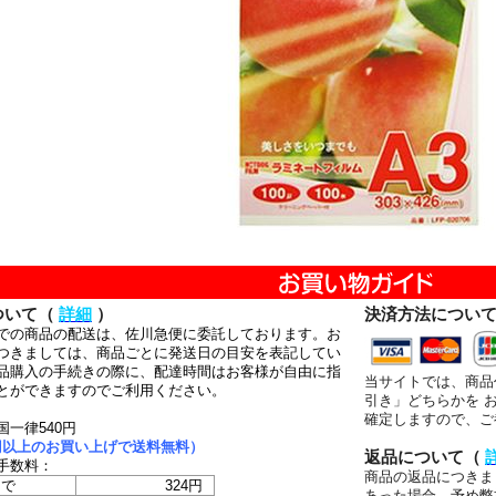
ついて（
詳細
）
決済方法につい
での商品の配送は、佐川急便に委託しております。お
つきましては、商品ごとに発送日の目安を表記してい
品購入の手続きの際に、配達時間はお客様が自由に指
当サイトでは、商品
とができますのでご利用ください。
引き」どちらかを 
確定しますので、ご
国一律540円
00円以上のお買い上げで送料無料）
返品について（
手数料：
商品の返品につきま
まで
324円
あった場合、予め弊