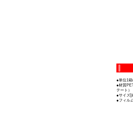
●単位1箱(
●材質P
テート）
●サイズ[
●フィルム厚