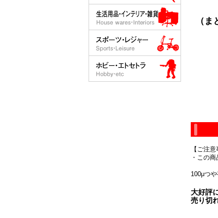
（まと
【ご注意
・この商
100μ
大好評
売り切