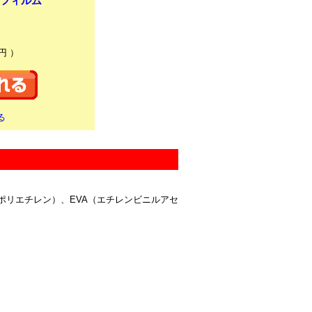
トフィルム
円 ）
る
度ポリエチレン）、EVA（エチレンビニルアセ