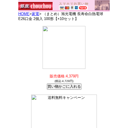
HOME
>
家電
> （まとめ）旭光電機 長寿命白熱電球
E26口金 2個入 100形【×10セット】
販売価格:4,379円
(税込:4,729円)