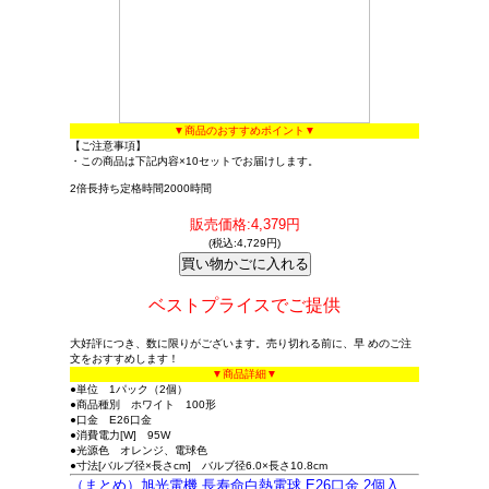
▼商品のおすすめポイント▼
【ご注意事項】
・この商品は下記内容×10セットでお届けします。
2倍長持ち定格時間2000時間
販売価格:4,379円
(税込:4,729円)
ベストプライスでご提供
大好評につき、数に限りがございます。売り切れる前に、早 めのご注
文をおすすめします！
▼商品詳細▼
●単位 1パック（2個）
●商品種別 ホワイト 100形
●口金 E26口金
●消費電力[W] 95W
●光源色 オレンジ、電球色
●寸法[バルブ径×長さcm] バルブ径6.0×長さ10.8cm
（まとめ）旭光電機 長寿命白熱電球 E26口金 2個入