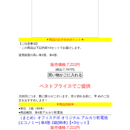
▼商品のおすすめポイント▼
【ご注意事項】
・この商品は下記内容×3セットでお届けします。
使用頻度の高い単3形、単4形。
販売価格:7,211円
(税込:7,787円)
ベストプライスでご提供
大好評につき、数に限りがございます。売り切れる前に、早 めのご注
文をおすすめします！
▼商品詳細▼
●単位 1箱（96本）
●商品種別 単4形アルカリ乾電池
（まとめ）オフィスデポ オリジナル アルカリ乾電池
(エコノミー) 単4形 1箱(96本)【×3セット】
販売価格:7,211円