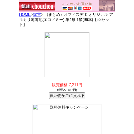
HOME
>
家電
> （まとめ）オフィスデポ オリジナル ア
ルカリ乾電池(エコノミー) 単4形 1箱(96本)【×3セッ
ト】
販売価格:7,211円
(税込:7,787円)