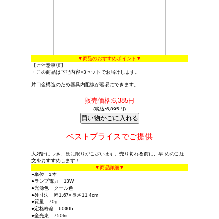
▼商品のおすすめポイント▼
【ご注意事項】
・この商品は下記内容×3セットでお届けします。
片口金構造のため器具内配線が容易にできます。
販売価格:6,385円
(税込:6,895円)
ベストプライスでご提供
大好評につき、数に限りがございます。売り切れる前に、早 めのご注
文をおすすめします！
▼商品詳細▼
●単位 1本
●ランプ電力 13W
●光源色 クール色
●外寸法 幅1.67×長さ11.4cm
●質量 70g
●定格寿命 6000h
●全光束 750lm