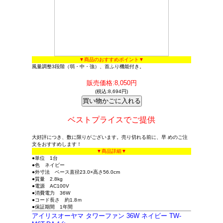
▼商品のおすすめポイント▼
風量調整3段階（弱・中・強）、首ふり機能付き。
販売価格:8,050円
(税込:8,694円)
ベストプライスでご提供
大好評につき、数に限りがございます。売り切れる前に、早 めのご注
文をおすすめします！
▼商品詳細▼
●単位 1台
●色 ネイビー
●外寸法 ベース直径23.0×高さ56.0cm
●質量 2.8kg
●電源 AC100V
●消費電力 36W
●コード長さ 約1.8ｍ
●保証期間 1年間
アイリスオーヤマ タワーファン 36W ネイビー TW-