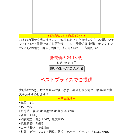
▼商品のおすすめポイント▼
ハネの内側を空洞にすることでムラをおさえた自然なやさしい風。シャ
フトにつけて保管できる磁石付リモコン。風量切替7段階、オフタイマ
ー2／4／6時間、首ふり約80°、上方向約28°、下方向約14°。
販売価格:24,159円
(税込:26,091円)
ベストプライスでご提供
大好評につき、数に限りがございます。売り切れる前に、早 めのご注
文をおすすめします！
▼商品詳細▼
●単位 1台
●色 ホワイト
●外寸法 幅28.0×奥行35.0×高さ90.0cm
●質量 4.5kg
●消費電力 最少1.5W、最大18W
●風量切替 7段階
●コード長さ 約1.8ｍ
●材質 ガード/ABS・鋼線、羽根・カバー・ベース・リモコン/ABS、