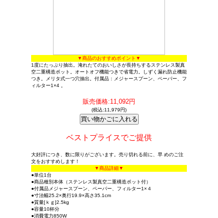
▼商品のおすすめポイント▼
1度にたっぷり抽出。淹れたてのおいしさが長持ちするステンレス製真
空二重構造ポット。オートオフ機能つきで省電力。しずく漏れ防止機能
つき。メリタ式一つ穴抽出。付属品：メジャースプーン、ペーパー、フ
ィルター1×4 。
販売価格:11,092円
(税込:11,979円)
ベストプライスでご提供
大好評につき、数に限りがございます。売り切れる前に、早 めのご注
文をおすすめします！
▼商品詳細▼
●単位1台
●商品種別本体（ステンレス製真空二重構造ポット付）
●付属品メジャースプーン、ペーパー、フィルター1×４
●寸法幅25.2×奥行19.9×高さ35.1cm
●質量[ｋｇ]2.5kg
●容量10杯分
●消費電力850W