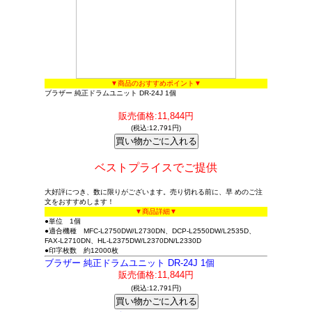
▼商品のおすすめポイント▼
ブラザー 純正ドラムユニット DR-24J 1個
販売価格:11,844円
(税込:12,791円)
ベストプライスでご提供
大好評につき、数に限りがございます。売り切れる前に、早 めのご注
文をおすすめします！
▼商品詳細▼
●単位 1個
●適合機種 MFC-L2750DW/L2730DN、DCP-L2550DW/L2535D、
FAX-L2710DN、HL-L2375DW/L2370DN/L2330D
●印字枚数 約12000枚
ブラザー 純正ドラムユニット DR-24J 1個
販売価格:11,844円
(税込:12,791円)