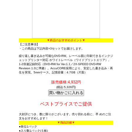
▼商品のおすすめポイント▼
【ご注意事項】
・この商品は下記内容×3セットでお届けします。
繰り返し書き込みが可能なDVD-RW。レーベル面に印刷できるインクジ
ェットプリンター対応 ホワイトレーベル（ワイドプリントエリア）。
1-2倍速記録対応（DVD-RW for Ver.1.1／2X-SPEED DVD-RW
Revision 1.0に準拠）。AccuCORE採用により、安定した書き込み・再
生を実現。5mmケース。記憶容量：4.7GB（片面）
販売価格:4,932円
(税込:5,326円)
ベストプライスでご提供
大好評につき、数に限りがございます。売り切れる前に、早 めのご注
文をおすすめします！
▼商品詳細▼
●単位1パック
●入り数1パック(５枚)