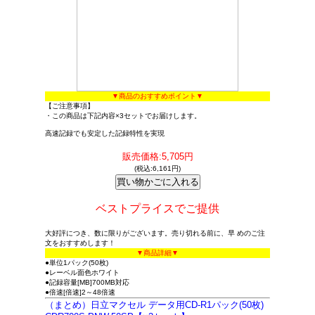
▼商品のおすすめポイント▼
【ご注意事項】
・この商品は下記内容×3セットでお届けします。
高速記録でも安定した記録特性を実現
販売価格:5,705円
(税込:6,161円)
ベストプライスでご提供
大好評につき、数に限りがございます。売り切れる前に、早 めのご注
文をおすすめします！
▼商品詳細▼
●単位1パック(50枚)
●レーベル面色ホワイト
●記録容量[MB]700MB対応
●倍速[倍速]2～48倍速
（まとめ）日立マクセル データ用CD-R1パック(50枚)