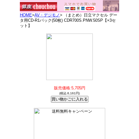
HOME
>
AV・デジモノ
> （まとめ）日立マクセル デー
タ用CD-R1パック(50枚) CDR700S.PNW.50SP【×3セ
ット】
販売価格:5,705円
(税込:6,161円)