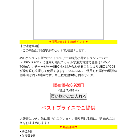
▼商品のおすすめポイント▼
【ご注意事項】
・この商品は下記内容×2セットでお届けします。
JVCケンウッド製のデミトスシリーズ特定小電力トランシーバー
（UBZ‐LP20B）に使用可能なニッケル水素充電池で容量は3.6V／
700mAh。チャージャーUBC‐4と組み合わせることによりUBZ‐LP20B
が繰り返し充電して使用できます。UBZ-LM20で使用した場合の概算稼
働時間は約 24時間です。単三乾電池3本と同等サイズ。
販売価格:6,928円
(税込:7,482円)
ベストプライスでご提供
大好評につき、数に限りがございます。売り切れる前に、早 めのご注
文をおすすめします！
▼商品詳細▼
●単位1個
●入り数1個