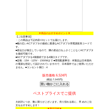
▼商品のおすすめポイント▼
【ご注意事項】
・この商品は下記内容×3セットでお届けします。
■幅の広いACアダプタの接続に最適なACアダプタ用電源延長コードで
す。
■差込口が独立しているので、隣の差込口をふさぐことなくACアダプタ
を接続可能です。
■ACアダプタを4個接続できる4個口タイプです。
■定格：15A・125V・1500Wまで ■環境配慮事項：本製品は日本国内
の電源を想定して設計されていますので、日本国外ではご使用いただけ
ません。■コンセント個口：4
販売価格:6,524円
(税込:7,045円)
ベストプライスでご提供
大好評につき、数に限りがございます。売り切れる前に、早 めのご注
文をおすすめします！
▼商品詳細▼