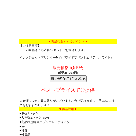
▼商品のおすすめポイント▼
【ご注意事項】
・この商品は下記内容×2セットでお届けします。
インクジェットプリンター対応（ワイドプリントエリア・ホワイト）
販売価格:5,540円
(税込:5,983円)
ベストプライスでご提供
大好評につき、数に限りがございます。売り切れる前に、早 めのご注
文をおすすめします！
▼商品詳細▼
●単位1パック
●入り数1パック（5枚）
●商品種別録画用ブルーレイディスク
●色-
●材質-
●付属品-