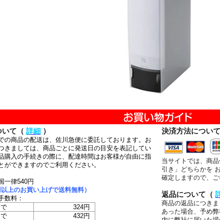
ついて（
詳細
）
決済方法につい
での商品の配送は、佐川急便に委託しております。お
つきましては、商品ごとに発送日の目安を表記してい
品購入の手続きの際に、配達時間はお客様が自由に指
当サイトでは、商品
とができますのでご利用ください。
引き」どちらかを 
確定しますので、ご
国一律540円
00円以上のお買い上げで送料無料）
返品について（
手数料：
商品の返品につきま
まで
324円
あった場合、予め弊
まで
432円
内に弊社に届いた場