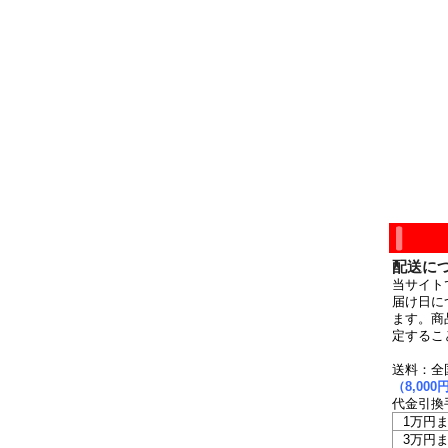
配送に
当サイト
届け日に
ます。商
定するこ
送料：全
（8,0
代金引換
1万円
3万円