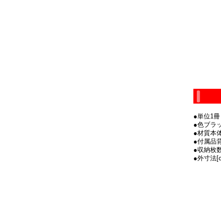
●単位1冊
●色ブラ
●材質本
●付属品
●収納枚数C
●外寸法[c