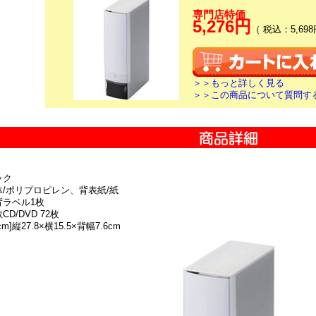
専門店特価
5,276円
（ 税込：5,698
＞＞もっと詳しく見る
＞＞この商品について質問す
ック
体/ポリプロピレン、背表紙/紙
背ラベル1枚
D/DVD 72枚
m]縦27.8×横15.5×背幅7.6cm