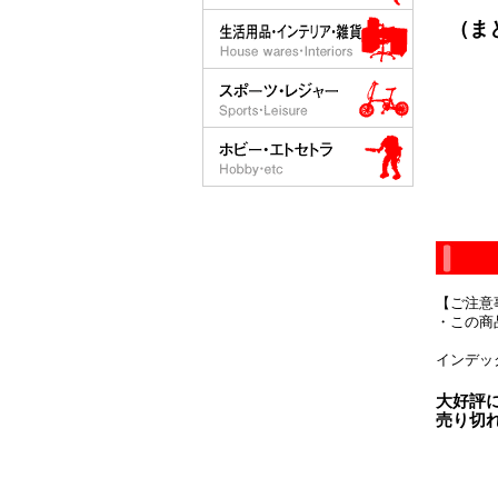
（まと
【ご注意
・この商
インデッ
大好評
売り切