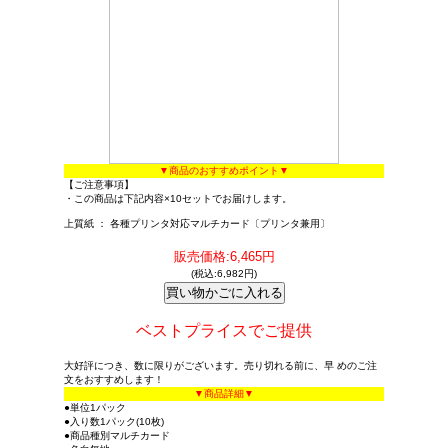
▼商品のおすすめポイント▼
【ご注意事項】
・この商品は下記内容×10セットでお届けします。
上質紙 ： 各種プリンタ対応マルチカード〔プリンタ兼用〕
販売価格:6,465円
(税込:6,982円)
ベストプライスでご提供
大好評につき、数に限りがございます。売り切れる前に、早 めのご注
文をおすすめします！
▼商品詳細▼
●単位1パック
●入り数1パック(10枚)
●商品種別マルチカード