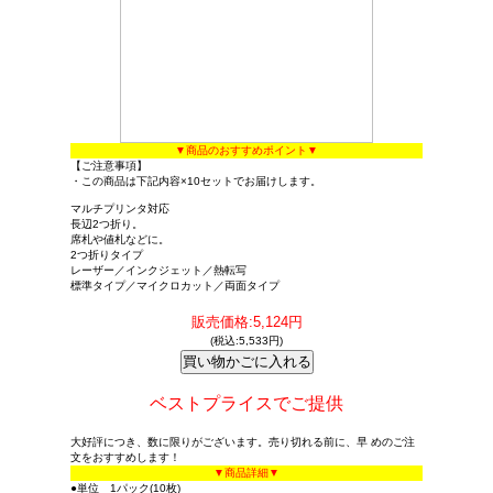
▼商品のおすすめポイント▼
【ご注意事項】
・この商品は下記内容×10セットでお届けします。
マルチプリンタ対応
長辺2つ折り。
席札や値札などに。
2つ折りタイプ
レーザー／インクジェット／熱転写
標準タイプ／マイクロカット／両面タイプ
販売価格:5,124円
(税込:5,533円)
ベストプライスでご提供
大好評につき、数に限りがございます。売り切れる前に、早 めのご注
文をおすすめします！
▼商品詳細▼
●単位 1パック(10枚)