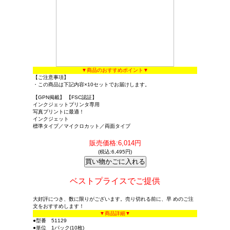
▼商品のおすすめポイント▼
【ご注意事項】
・この商品は下記内容×10セットでお届けします。
【GPN掲載】 【FSC認証】
インクジェットプリンタ専用
写真プリントに最適！
インクジェット
標準タイプ／マイクロカット／両面タイプ
販売価格:6,014円
(税込:6,495円)
ベストプライスでご提供
大好評につき、数に限りがございます。売り切れる前に、早 めのご注
文をおすすめします！
▼商品詳細▼
●型番 51129
●単位 1パック(10枚)