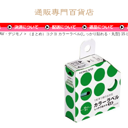
AV・デジモノ
> （まとめ）コクヨ カラーラベル(しっかり貼れる・丸型) 15ミリ 