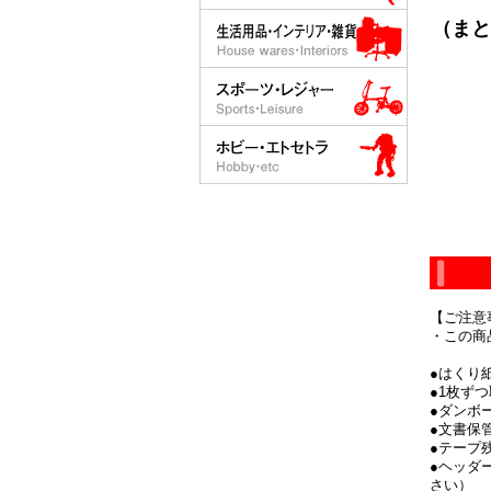
（まと
【ご注意
・この商
●はくり
●1枚ず
●ダンボ
●文書保
●テープ
●ヘッダ
さい）