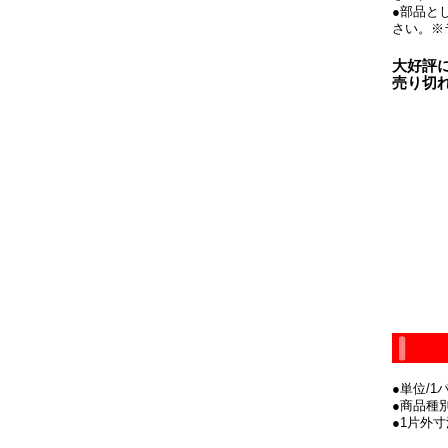
●部品と
さい。※
大好評
売り切
●単位/1パ
●商品種
●1片外寸