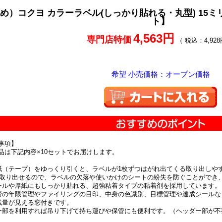
め）コクヨ カラーラベル(しっかり貼れる・丸型) 15ミリ ミ
ト】
4,563円
専門店特価
（ 税込：4,928
希望 小売価格：オープン価格
事項】
品は下記内容×10セットでお届けします。
紙（テープ）をゆっくり引くと、ラベルが1枚ずつはがれ出てくる取り出しや
つ取り出せるので、ラベルの欠落や使いかけのシートの紛失を防ぐことができ
ールや厚紙にもしっかり貼れる、超強粘着タイプの粘着剤を採用しています。
管の年限管理やファイリングの目印、中身の色識別、目標管理や達成シールな
残量が見える窓付きです。
ー部を利用すれば吊り下げて持ち運びや保管にも便利です。（ヘッダー部が不