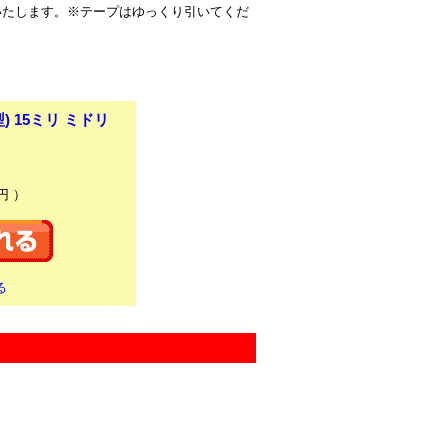
いたします。※テープはゆっくり引いてくだ
 15ミリ ミドリ
円 ）
る