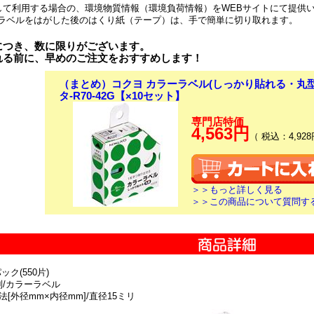
して利用する場合の、環境物質情報（環境負荷情報）をWEBサイトにて提供
ラベルをはがした後のはくり紙（テープ）は、手で簡単に切り取れます。
につき、数に限りがございます。
れる前に、早めのご注文をおすすめします！
（まとめ）コクヨ カラーラベル(しっかり貼れる・丸型)
タ-R70-42G【×10セット】
専門店特価
4,563円
（ 税込：4,928
＞＞もっと詳しく見る
＞＞この商品について質問す
ック(550片)
別/カラーラベル
法[外径mm×内径mm]/直径15ミリ