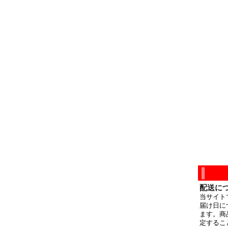
配送に
当サイト
届け日に
ます。商
定するこ