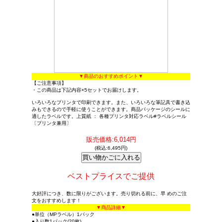
▼商品のおすすめポイント▼
【ご注意事項】
・この商品は下記内容×5セットでお届けします。
いろいろなプリンタで印刷できます。また、いろいろな筆記具で書き込
みもできるので手軽に使うことができます。商品パッケージのシールに
適したラベルです。上質紙 ： 各種プリンタ対応ラベル#ラベルシール
〔プリンタ兼用〕
販売価格:6,014円
(税込:6,495円)
ベストプライスでご提供
大好評につき、数に限りがございます。売り切れる前に、早 めのご注
文をおすすめします！
▼商品詳細▼
●単位（MPラベル）1パック
●入り数1パック(20枚)