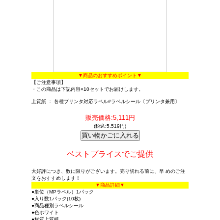
▼商品のおすすめポイント▼
【ご注意事項】
・この商品は下記内容×10セットでお届けします。
上質紙 ： 各種プリンタ対応ラベル#ラベルシール〔プリンタ兼用〕
販売価格:5,111円
(税込:5,519円)
ベストプライスでご提供
大好評につき、数に限りがございます。売り切れる前に、早 めのご注
文をおすすめします！
▼商品詳細▼
●単位（MPラベル）1パック
●入り数1パック(10枚)
●商品種別ラベルシール
●色ホワイト
●材質上質紙