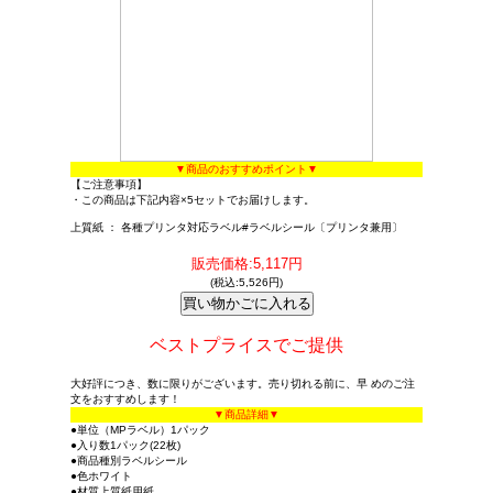
▼商品のおすすめポイント▼
【ご注意事項】
・この商品は下記内容×5セットでお届けします。
上質紙 ： 各種プリンタ対応ラベル#ラベルシール〔プリンタ兼用〕
販売価格:5,117円
(税込:5,526円)
ベストプライスでご提供
大好評につき、数に限りがございます。売り切れる前に、早 めのご注
文をおすすめします！
▼商品詳細▼
●単位（MPラベル）1パック
●入り数1パック(22枚)
●商品種別ラベルシール
●色ホワイト
●材質上質紙用紙