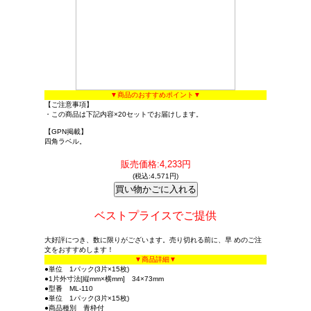
▼商品のおすすめポイント▼
【ご注意事項】
・この商品は下記内容×20セットでお届けします。
【GPN掲載】
四角ラベル。
販売価格:4,233円
(税込:4,571円)
ベストプライスでご提供
大好評につき、数に限りがございます。売り切れる前に、早 めのご注
文をおすすめします！
▼商品詳細▼
●単位 1パック(3片×15枚)
●1片外寸法[縦mm×横mm] 34×73mm
●型番 ML-110
●単位 1パック(3片×15枚)
●商品種別 青枠付