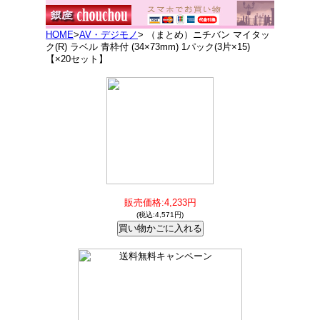
HOME
>
AV・デジモノ
> （まとめ）ニチバン マイタッ
ク(R) ラベル 青枠付 (34×73mm) 1パック(3片×15)
【×20セット】
販売価格:4,233円
(税込:4,571円)