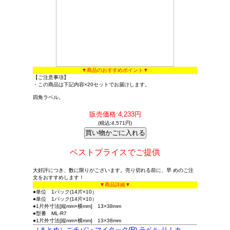
▼商品のおすすめポイント▼
【ご注意事項】
・この商品は下記内容×20セットでお届けします。
四角ラベル。
販売価格:4,233円
(税込:4,571円)
ベストプライスでご提供
大好評につき、数に限りがございます。売り切れる前に、早 めのご注
文をおすすめします！
▼商品詳細▼
●単位 1パック(14片×10）
●単位 1パック(14片×10）
●1片外寸法[縦mm×横mm] 13×38mm
●型番 ML-R7
●1片外寸法[縦mm×横mm] 13×38mm
（まとめ）ニチバン マイタック(R) ラベル リムカ