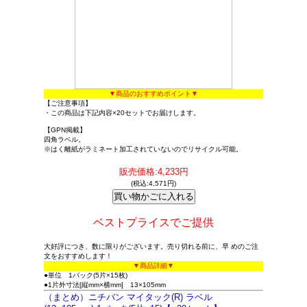
▼商品のおすすめポイント▼
【ご注意事項】
・この商品は下記内容×20セットでお届けします。
【GPN掲載】
四角ラベル。
※はく離紙がラミネート加工されていないのでリサイクル可能。
販売価格:4,233円
(税込:4,571円)
ベストプライスでご提供
大好評につき、数に限りがございます。売り切れる前に、早 めのご注
文をおすすめします！
▼商品詳細▼
●単位 1パック(5片×15枚)
●1片外寸法[縦mm×横mm] 13×105mm
（まとめ）ニチバン マイタック(R) ラベル