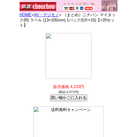
HOME
>
AV・デジモノ
> （まとめ）ニチバン マイタッ
ク(R) ラベル (13×105mm) 1パック(5片×15)【×20セッ
ト】
販売価格:4,233円
(税込:4,571円)