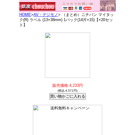
HOME
>
AV・デジモノ
> （まとめ）ニチバン マイタッ
ク(R) ラベル (13×38mm) 1パック(14片×15)【×20セッ
ト】
販売価格:4,233円
(税込:4,571円)