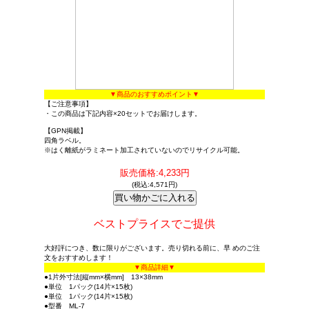
▼商品のおすすめポイント▼
【ご注意事項】
・この商品は下記内容×20セットでお届けします。
【GPN掲載】
四角ラベル。
※はく離紙がラミネート加工されていないのでリサイクル可能。
販売価格:4,233円
(税込:4,571円)
ベストプライスでご提供
大好評につき、数に限りがございます。売り切れる前に、早 めのご注
文をおすすめします！
▼商品詳細▼
●1片外寸法[縦mm×横mm] 13×38mm
●単位 1パック(14片×15枚)
●単位 1パック(14片×15枚)
●型番 ML-7