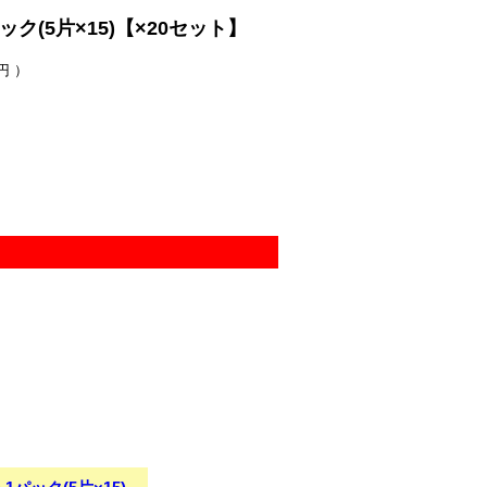
ック(5片×15)【×20セット】
円 ）