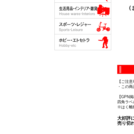
（ま
【ご注意
・この商
【GPN
四角ラベ
※はく離
大好評
売り切