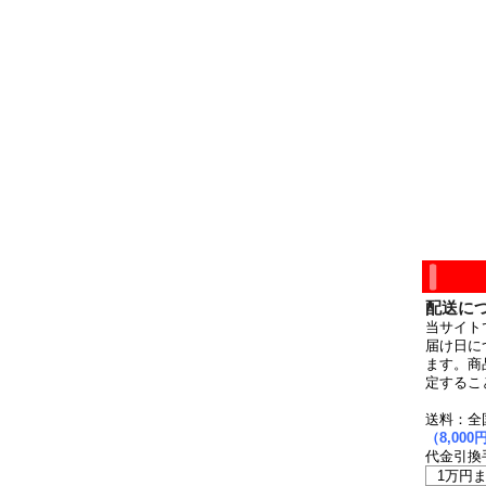
配送に
当サイト
届け日に
ます。商
定するこ
送料：全
（8,0
代金引換
1万円