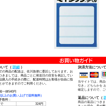
ついて（
詳細
）
決済方法につい
での商品の配送は、佐川急便に委託しております。お
つきましては、商品ごとに発送日の目安を表記してい
品購入の手続きの際に、配達時間はお客様が自由に指
当サイトでは、商品
とができますのでご利用ください。
引き」どちらかを 
確定しますので、ご
国一律540円
00円以上のお買い上げで送料無料）
返品について（
手数料：
商品の返品につきま
まで
324円
あった場合、予め弊