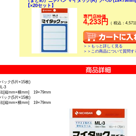
（まとめ）ニチバン マイタック(R) ラベル (19×79mm) 
【×20セット】
専門店特価
4,233円
（ 税込：4,571
＞＞もっと詳しく見る
＞＞この商品について質問す
パック(5片×15枚)
L-3
法[縦mm×横mm] 19×79mm
パック(5片×15枚)
法[縦mm×横mm] 19×79mm