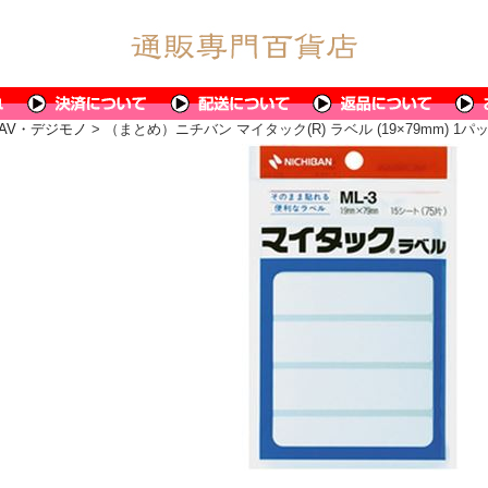
AV・デジモノ
> （まとめ）ニチバン マイタック(R) ラベル (19×79mm) 1パッ