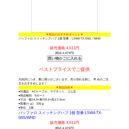
▼商品のおすすめポイント▼
バッファロ スイッチングハブ 1個 型番：LSW4-TX-5NS／WHD
販売価格:4,611円
(税込:4,979円)
ベストプライスでご提供
大好評につき、数に限りがございます。売り切れる前に、早 めのご注
文をおすすめします！
▼商品詳細▼
●付属品 ACケーブル、マグネット、ゴム足
●商品種別 5ポート
●寸法 幅14.3×奥行8.6×高さ2.9cm
●質量[ｋｇ] 330ｇ
●単位 1個
バッファロ スイッチングハブ 1個 型番:LSW4-TX-
5NS/WHD
販売価格:4,611円
(税込:4,979円)