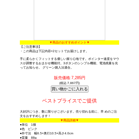
▼商品のおすすめポイント▼
【ご注意事項】
・この商品は下記内容×2セットでお届けします。
手に柔らかくフィットする優しい握り心地です。ポインター速度をマウ
スが調整するおまかせ機能付。3ボタンのシンプル機能、電池残量を光
ってお知らせ。 グリーン購入法適合。
販売価格:7,285円
(税込:7,867円)
ベストプライスでご提供
大好評につき、数に限りがございます。売り切れる前に、早 めのご注
文をおすすめします！
▼商品詳細▼
●単位 1個
●色 ピンク
●外寸法 幅6.5×奥行10.5×高さ4.0cm
●質量 88g