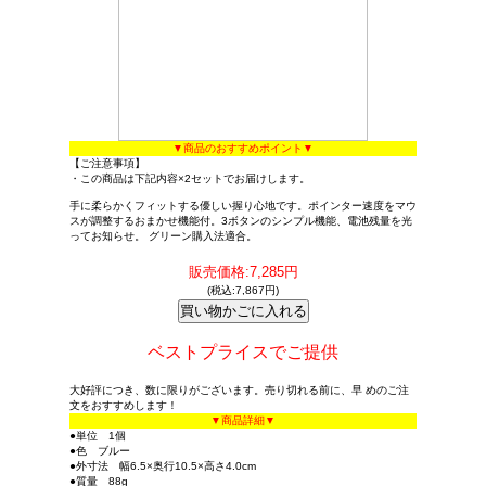
▼商品のおすすめポイント▼
【ご注意事項】
・この商品は下記内容×2セットでお届けします。
手に柔らかくフィットする優しい握り心地です。ポインター速度をマウ
スが調整するおまかせ機能付。3ボタンのシンプル機能、電池残量を光
ってお知らせ。 グリーン購入法適合。
販売価格:7,285円
(税込:7,867円)
ベストプライスでご提供
大好評につき、数に限りがございます。売り切れる前に、早 めのご注
文をおすすめします！
▼商品詳細▼
●単位 1個
●色 ブルー
●外寸法 幅6.5×奥行10.5×高さ4.0cm
●質量 88g