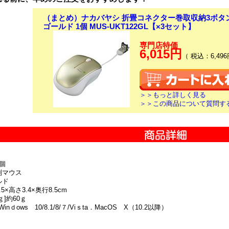
（まとめ）ナカバヤシ 折畳コネクター巻取収納3ボタンB
ゴールド 1個 MUS-UKT122GL【×3セット】
専門店特価
6,015円
（ 税込：6,496
＞＞もっと詳しく見る
＞＞この商品について質問す
個
別マウス
ルド
5×高さ3.4×奥行8.5cm
ｇ]約60ｇ
inｄows 10/8.1/8/７/Viｓta．MacOS X（10.2以降）