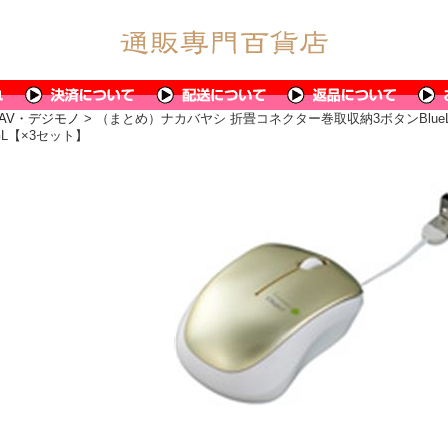
AV・デジモノ
> （まとめ）ナカバヤシ 折畳コネクター巻取収納3ボタンBlueLE
2GL【×3セット】