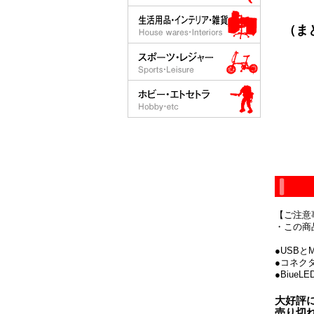
（ま
【ご注意
・この商
●USB
●コネク
●Biue
大好評
売り切