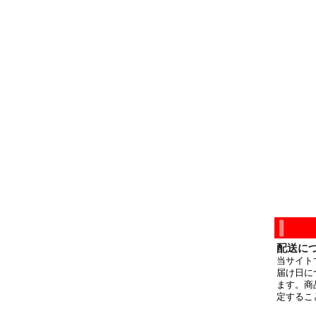
配送に
当サイト
届け日に
ます。商
定するこ