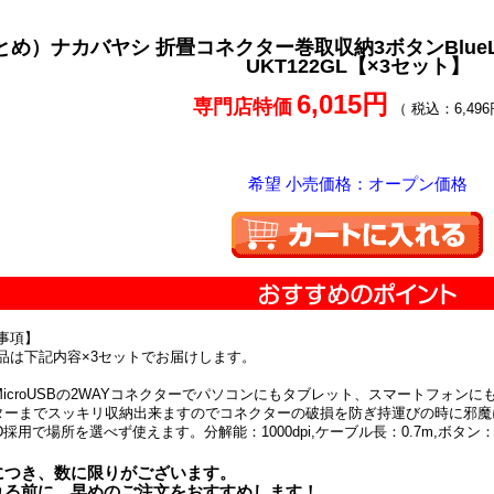
とめ）ナカバヤシ 折畳コネクター巻取収納3ボタンBlueLE
UKT122GL【×3セット】
6,015円
専門店特価
（ 税込：6,496
希望 小売価格：オープン価格
事項】
品は下記内容×3セットでお届けします。
とMicroUSBの2WAYコネクターでパソコンにもタブレット、スマートフォン
ターまでスッキリ収納出来ますのでコネクターの破損を防ぎ持運びの時に邪魔
LED採用で場所を選べず使えます。分解能：1000dpi,ケーブル長：0.7m,ボ
につき、数に限りがございます。
れる前に、早めのご注文をおすすめします！