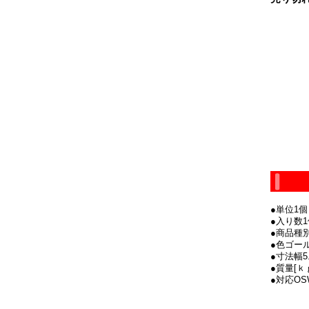
●単位1個
●入り数1
●商品種
●色ゴー
●寸法幅5.
●質量[ｋ
●対応OSW