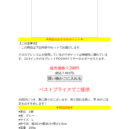
▼商品のおすすめポイント▼
【ご注意事項】
・この商品は下記内容×3セットでお届けします。
クロロプレンゴムを使用しているのでポケットは伸縮性に優れていま
す。13.3インチのタブレットPCやA4クリヤーホルダーが入ります。
販売価格:7,298円
(税込:7,881円)
ベストプライスでご提供
大好評につき、数に限りがございます。売り切れる前に、早 めのご注
文をおすすめします！
▼商品詳細▼
●単位 1個
●色 グレー
●サイズ L
●外寸法 縦26.0×横36.0×厚さ2.0cm
●質量 205g