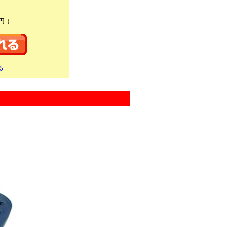
円 ）
る