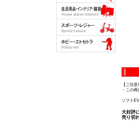
【ご注意
・この商
ソフトE
大好評
売り切