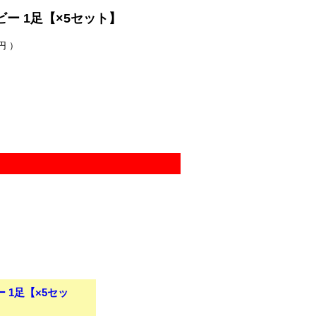
ー 1足【×5セット】
円 ）
 1足【×5セッ