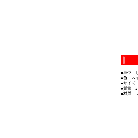
●単位 1
●色 ネ
●サイズ 2
●質量 2
●材質 