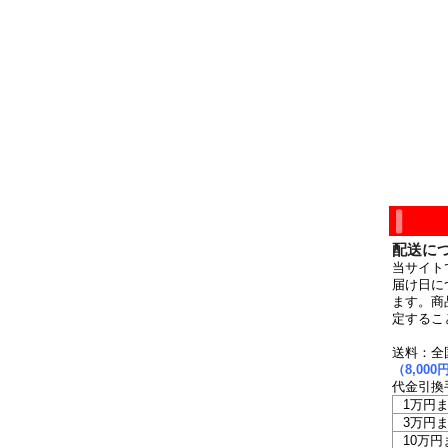
配送に
当サイト
届け日に
ます。商
定するこ
送料：全
（8,0
代金引換
1万円
3万円
10万円