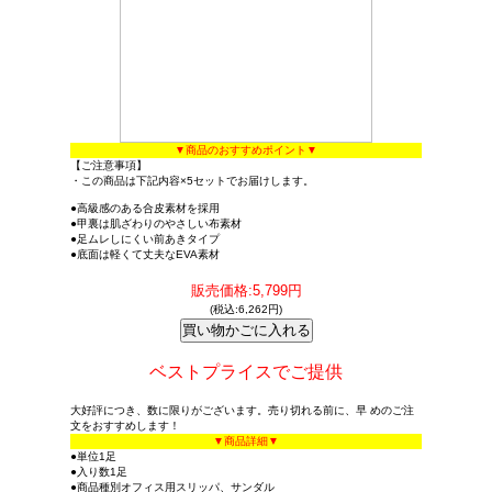
▼商品のおすすめポイント▼
【ご注意事項】
・この商品は下記内容×5セットでお届けします。
●高級感のある合皮素材を採用
●甲裏は肌ざわりのやさしい布素材
●足ムレしにくい前あきタイプ
●底面は軽くて丈夫なEVA素材
販売価格:5,799円
(税込:6,262円)
ベストプライスでご提供
大好評につき、数に限りがございます。売り切れる前に、早 めのご注
文をおすすめします！
▼商品詳細▼
●単位1足
●入り数1足
●商品種別オフィス用スリッパ、サンダル