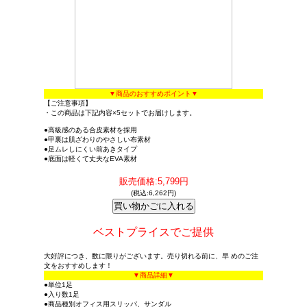
▼商品のおすすめポイント▼
【ご注意事項】
・この商品は下記内容×5セットでお届けします。
●高級感のある合皮素材を採用
●甲裏は肌ざわりのやさしい布素材
●足ムレしにくい前あきタイプ
●底面は軽くて丈夫なEVA素材
販売価格:5,799円
(税込:6,262円)
ベストプライスでご提供
大好評につき、数に限りがございます。売り切れる前に、早 めのご注
文をおすすめします！
▼商品詳細▼
●単位1足
●入り数1足
●商品種別オフィス用スリッパ、サンダル