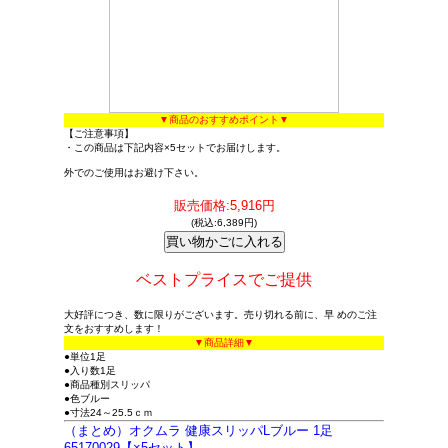
▼商品のおすすめポイント▼
【ご注意事項】
・この商品は下記内容×5セットでお届けします。
外でのご使用はお避け下さい。
販売価格:5,916円
(税込:6,389円)
ベストプライスでご提供
大好評につき、数に限りがございます。売り切れる前に、早 めのご注
文をおすすめします！
▼商品詳細▼
●単位1足
●入り数1足
●商品種別スリッパ
●色ブルー
●寸法24～25.5ｃｍ
（まとめ）オクムラ 健康スリッパLブルー 1足
65170029【×5セット】