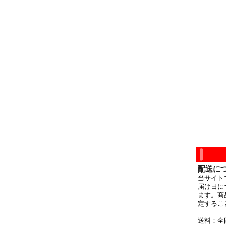
配送に
当サイト
届け日に
ます。商
定するこ
送料：全