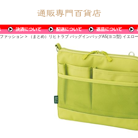
ファッション
> （まとめ）リヒトラブ バッグインバッグA5(ヨコ型) イエローグリ