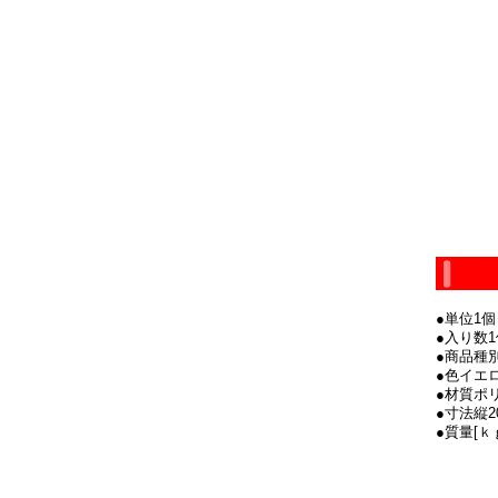
●単位1個
●入り数1
●商品種
●色イエ
●材質ポ
●寸法縦20
●質量[ｋｇ