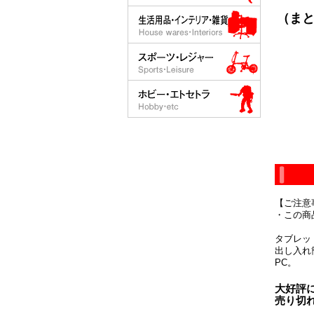
（まと
【ご注意
・この商
タブレッ
出し入れ
PC。
大好評
売り切