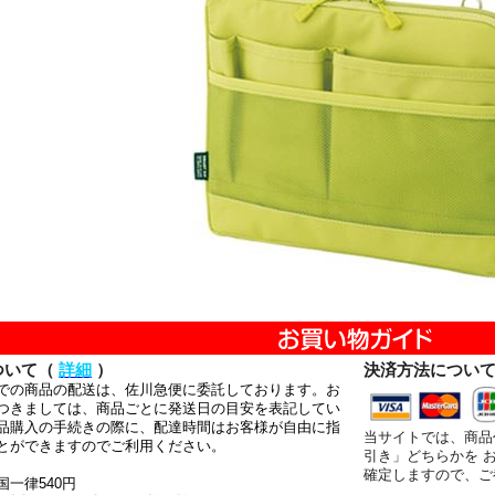
ついて（
詳細
）
決済方法につい
での商品の配送は、佐川急便に委託しております。お
つきましては、商品ごとに発送日の目安を表記してい
品購入の手続きの際に、配達時間はお客様が自由に指
当サイトでは、商品
とができますのでご利用ください。
引き」どちらかを 
確定しますので、ご
国一律540円