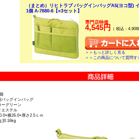
（まとめ）リヒトラブ バッグインバッグA5(ヨコ型)
1個 A-7680-6【×3セット】
専門店特価
4,545円
（ 税込：4,908
＞＞もっと詳しく見る
＞＞この商品について質問す
個
別バッグインバッグ
ローグリーン
リエステル
.0×横26.0×厚さ2.5ｃｍ
]0.16kg