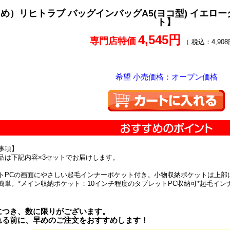
め）リヒトラブ バッグインバッグA5(ヨコ型) イエローグリー
ト】
4,545円
専門店特価
（ 税込：4,908
希望 小売価格：オープン価格
事項】
品は下記内容×3セットでお届けします。
トPCの画面にやさしい起毛インナーポケット付き。小物収納ポケットは上部
簡単。*メイン収納ポケット：10インチ程度のタブレットPC収納可*起毛イ
につき、数に限りがございます。
れる前に、早めのご注文をおすすめします！