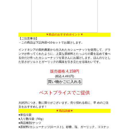
▼商品のおすすめポイント▼
【ご注意事項】
・この商品は下記内容×10セットでお届けします。
インドネシアの契約農家から仕入れたカシューナッツを使用して、グラ
ンマが作ってくれたように、上質な原材料とたっぷりの愛を込めて食べ
る分だけ作ったカシューナッツを皆さんにお届けします。ほんのりとし
た甘さがソルトとガーリックの風味を引き立たせる味わいです。
販売価格:4,159円
(税込:4,491円)
ベストプライスでご提供
大好評につき、数に限りがございます。売り切れる前に、早 めのご注
文をおすすめします！
▼商品詳細▼
●単位/1袋
●入り数/1袋（50g）
●商品種別/ナッツ
●原材料/カシューナッツ(ロースト)、砂糖、塩、ガーリック、ココナッ