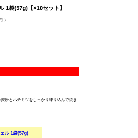
袋(57g)【×10セット】
円 ）
小麦粉とハチミツをしっかり練り込んで焼き
 1袋(57g)