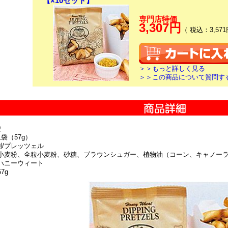
【×10セット】
専門店特価
3,307円
（ 税込：3,571
＞＞もっと詳しく見る
＞＞この商品について質問す
袋
1袋（57g）
別/プレッツェル
/小麦粉、全粒小麦粉、砂糖、ブラウンシュガー、植物油（コーン、キャノー
/ハニーウィート
57g