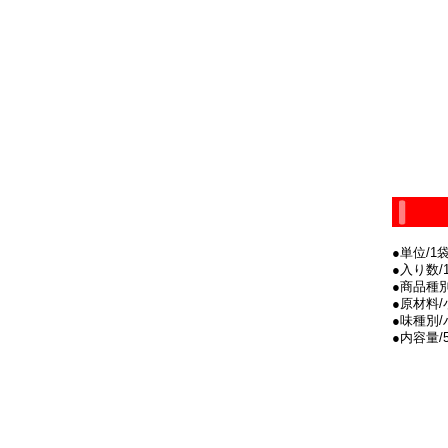
●単位/1
●入り数/
●商品種
●原材料
●味種別
●内容量/