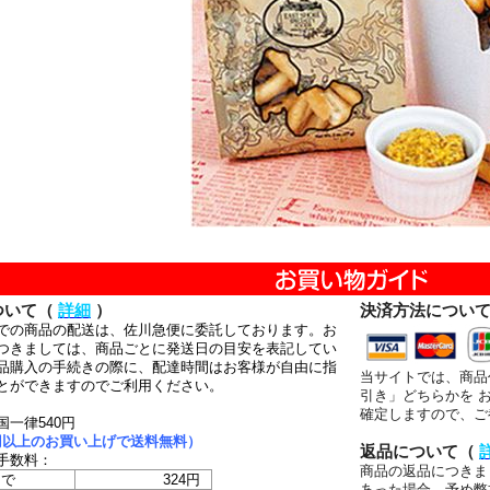
ついて（
詳細
）
決済方法につい
での商品の配送は、佐川急便に委託しております。お
つきましては、商品ごとに発送日の目安を表記してい
品購入の手続きの際に、配達時間はお客様が自由に指
当サイトでは、商品
とができますのでご利用ください。
引き」どちらかを 
確定しますので、ご
国一律540円
00円以上のお買い上げで送料無料）
返品について（
手数料：
商品の返品につきま
まで
324円
あった場合、予め弊