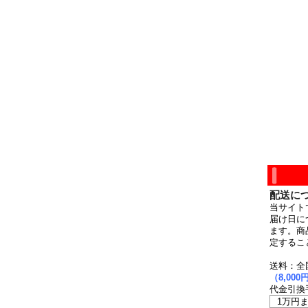
配送に
当サイト
届け日に
ます。商
定するこ
送料：全
（8,0
代金引換
1万円