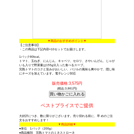
▼商品のおすすめポイント▼
【ご注意事項】
・この商品は下記内容×10セットでお届けします。
1パック80kcal。
トマト、玉ねぎ、にんじん、キャベツ、セロリ、さやいんげん、じゃが
いも入りで野菜量は155g分入った食べるスープ。
完熟トマトのコクと旨みがおいしい、バジルの風味も爽やかで、隠し味
にチーズを加えています。
電子レンジ対応
販売価格:3,575円
(税込:3,861円)
ベストプライスでご提供
大好評につき、数に限りがございます。売り切れる前に、早 めのご注
文をおすすめします！
▼商品詳細▼
●単位 1パック（200g）
●商品種別 完熟トマトのミネストローネ