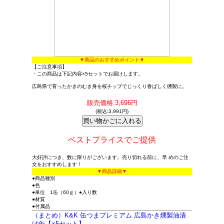
▼商品のおすすめポイント▼
【ご注意事項】
・この商品は下記内容×5セットでお届けします。
広島県で育ったかきのむき身を桜チップでじっくり香ばしく燻製に。
販売価格:3,696円
(税込:3,991円)
ベストプライスでご提供
大好評につき、数に限りがございます。売り切れる前に、早 めのご注
文をおすすめします！
▼商品詳細▼
●商品種別
●色
●単位 1缶（60ｇ）●入り数
●材質
●付属品
（まとめ）K&K 缶つまプレミアム 広島かき燻製油漬
け缶【×5セット】