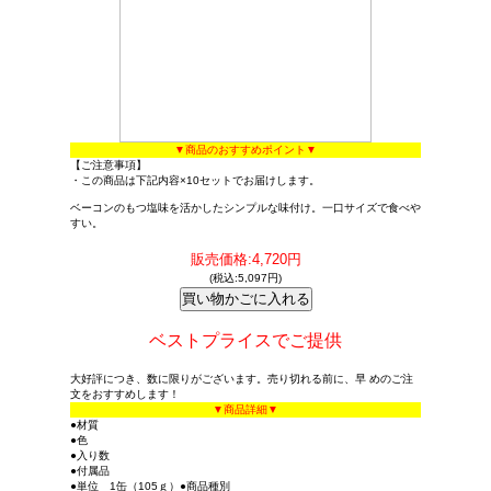
▼商品のおすすめポイント▼
【ご注意事項】
・この商品は下記内容×10セットでお届けします。
ベーコンのもつ塩味を活かしたシンプルな味付け。一口サイズで食べや
すい。
販売価格:4,720円
(税込:5,097円)
ベストプライスでご提供
大好評につき、数に限りがございます。売り切れる前に、早 めのご注
文をおすすめします！
▼商品詳細▼
●材質
●色
●入り数
●付属品
●単位 1缶（105ｇ）●商品種別