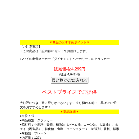
▼商品のおすすめポイント▼
【ご注意事項】
・この商品は下記内容×5セットでお届けします。
ハワイの老舗メーカー「ダイヤモンドベーカリー」のクラッカー
販売価格:4,299円
(税込:4,642円)
ベストプライスでご提供
大好評につき、数に限りがございます。売り切れる前に、早 めのご注
文をおすすめします！
▼商品詳細▼
●単位：袋
●商品種別：クラッカー
●原材料：小麦粉、砂糖、植物油（パーム油、コーン油、大豆油）、ホ
エイ（乳製品）、転化糖、食塩、コーンスターチ、膨張剤、香料、酵素
●味種別：プレーン
●内容量：127g