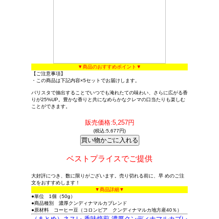
▼商品のおすすめポイント▼
【ご注意事項】
・この商品は下記内容×5セットでお届けします。
バリスタで抽出することでいつでも淹れたての味わい、さらに広がる香
りが25%UP。豊かな香りと共になめらかなクレマの口当たりも楽しむ
ことができます。
販売価格:5,257円
(税込:5,677円)
ベストプライスでご提供
大好評につき、数に限りがございます。売り切れる前に、早 めのご注
文をおすすめします！
▼商品詳細▼
●単位 1個（50g）
●商品種別 濃厚クンディナマルカブレンド
●原材料 コーヒー豆（コロンビア クンディナマルカ地方産40％）
（まとめ）ネスレ 香味焙煎 濃厚クンディナマルカブレ