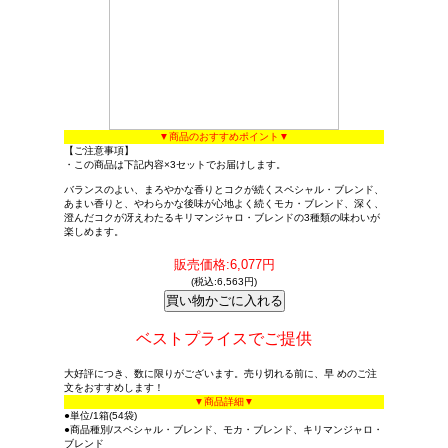
▼商品のおすすめポイント▼
【ご注意事項】
・この商品は下記内容×3セットでお届けします。
バランスのよい、まろやかな香りとコクが続くスペシャル・ブレンド、
あまい香りと、やわらかな後味が心地よく続くモカ・ブレンド、深く、
澄んだコクが冴えわたるキリマンジャロ・ブレンドの3種類の味わいが
楽しめます。
販売価格:6,077円
(税込:6,563円)
ベストプライスでご提供
大好評につき、数に限りがございます。売り切れる前に、早 めのご注
文をおすすめします！
▼商品詳細▼
●単位/1箱(54袋)
●商品種別/スペシャル・ブレンド、モカ・ブレンド、キリマンジャロ・
ブレンド